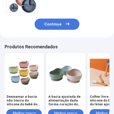
livre com a sução
Continue
Produtos Recomendados
Desmamar a bacia
A bacia ajustada de
Colher livre do
não tóxica do
alimentação dada
silicone do be
silicone do bebê do
forma coração do
do látex ajust
treinamento ajustou
bebê do silicone do
com punho de
BPA livre
silicone ajustou 2-4
madeira
Melhor preço
Melhor preço
Melhor pr