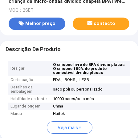
criança da micro-ondas dividido chapeia BPA livre
com a sução
MOQ：2SET
Melhor preço
contacto
Descrição De Produto
,
O silicone livre de BPA dividiu placas
Realçar
O silicone 100% do produto
comestível dividiu placas
Certificação
FDA、ROHS、LFGB
Detalhes da
saco poli ou personalizado
embalagem
Habilidade da fonte
10000 pares/pelo mês
Lugar de origem
China
Marca
Haitek
Veja mais